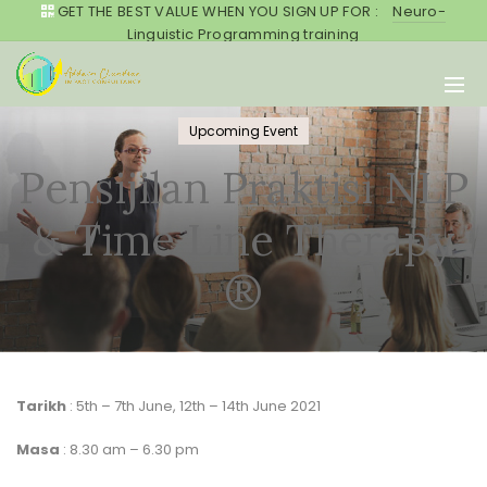
GET THE BEST VALUE WHEN YOU SIGN UP FOR :
Neuro-
Linguistic Programming training
Upcoming Event
Pensijilan Praktisi NLP
& Time Line Therapy
®
Tarikh
: 5th – 7th June, 12th – 14th June 2021
Masa
: 8.30 am – 6.30 pm