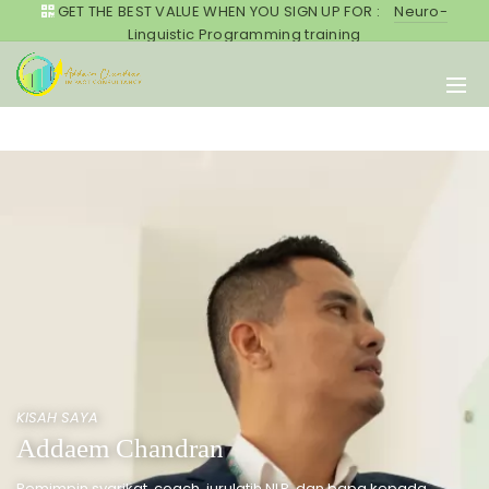
GET THE BEST VALUE WHEN YOU SIGN UP FOR :
Neuro-
Linguistic Programming training
KISAH SAYA
Addaem Chandran
Pemimpin syarikat, coach, jurulatih NLP, dan bapa kepada