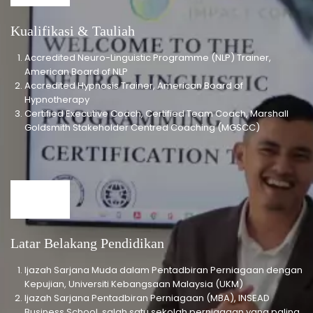
Kualifikasi & Tauliah
Accredited Neuro-Linguistic Programme (NLP) Trainer,
American Board of NLP
Accredited Hypnosis Trainer, American Board of
Hypnotherapy
Certified Executive Coach, Certified Team Coach, Marshall
Goldsmith Stakeholder Centred Coaching (MGSCC)
Latar Belakang Pendidikan
Ijazah Sarjana Muda dalam Pentadbiran Perniagaan dengan
Kepujian, Universiti Kebangsaan Malaysia (UKM)
Ijazah Sarjana Pentadbiran Perniagaan (MBA), INSEAD
Business School, salah satu sekolah perniagaan yang paling