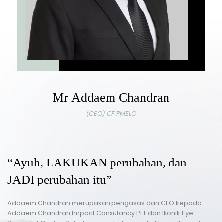
Mr Addaem Chandran
(CEO) OF PMELC
“Ayuh, LAKUKAN perubahan, dan
JADI perubahan itu”
Addaem Chandran merupakan pengasas dan CEO kepada
Addaem Chandran Impact Consutancy PLT dan Ikonik Eye